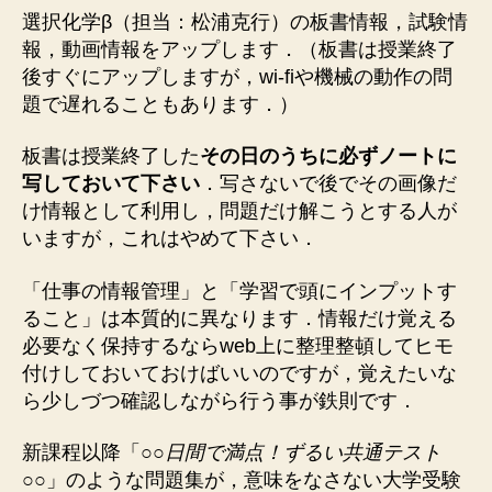
学
選択化学β（担当：松浦克行）の板書情報，試験情
β（2020）
報，動画情報をアップします．（板書は授業終了
で
後すぐにアップしますが，wi-fiや機械の動作の問
す
題で遅れることもあります．）
へ
の
板書は授業終了した
その日のうちに必ずノートに
写しておいて下さい
．写さないで後でその画像だ
け情報として利用し，問題だけ解こうとする人が
いますが，これはやめて下さい．
「仕事の情報管理」と「学習で頭にインプットす
ること」は本質的に異なります．情報だけ覚える
必要なく保持するならweb上に整理整頓してヒモ
付けしておいておけばいいのですが，覚えたいな
ら少しづつ確認しながら行う事が鉄則です．
新課程以降「
○○日間で満点！ずるい共通テスト
○○
」のような問題集が，意味をなさない大学受験