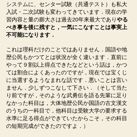
システムに、センター試験（共通テスト）も私大
入試・二次試験も変わってきています．現在の学
習内容と量の膨大さは過去20年来最大であり
やる
べき事を後に残すと，一気にこなすことは事実上
不可能になります．
これは理科だけのことではありません．国語や地
歴公民もかつてとは状況が全く違います．直前に
やって９割以上得点できたなどという話は，かつ
ては割合によくあったのですが，現在では宝くじ
に当選するようなまれな話です．悪いことは言い
ません．少しずつこなして下さい．（そして当た
り前ですが，そのような武勇伝を語る先輩に足り
なかった科目は，大体地歴公民か国語の古文漢文
のうちの一科目で，他科目は受験大学の要求する
水準に足る得点ができていたからこそ，その科目
の短期完成ができたのですよ．）