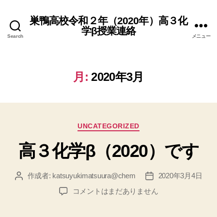
巣鴨高校令和２年（2020年）高３化
学β授業連絡
Search
メニュー
月:
2020年3月
カ
UNCATEGORIZED
テ
高３化学β（2020）です
ゴ
リ
ー
作成者:
katsuyukimatsuura@chem
2020年3月4日
投
投
稿
稿
高
コメントはまだありません
者
日
３
化