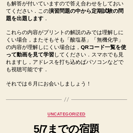
も解答が付いていますので答え合わせをしておい
てください．この
演習問題の中から定期試験の問
題を出題します
．
これらの内容がプリントの解説のみでは理解しに
くい場合，またそもそも「酸塩基」「無機化学」
の内容が理解しにくい場合は，
QRコード一覧を使
って動画を見て学習
してください．スマホでも見
れますし，アドレスを打ち込めばパソコンなどで
も視聴可能です．
それでは６月にお会いしましょう！
カ
UNCATEGORIZED
テ
5/7までの宿題
ゴ
リ