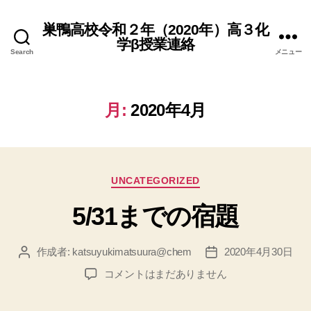
巣鴨高校令和２年（2020年）高３化
学β授業連絡
Search
メニュー
月:
2020年4月
カ
UNCATEGORIZED
テ
5/31までの宿題
ゴ
リ
ー
作成者:
katsuyukimatsuura@chem
2020年4月30日
投
投
稿
稿
5/31
コメントはまだありません
者
日
ま
で