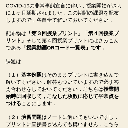
の
COVID-19の非常事態宣言に伴い，授業開始がさら
宿
に１ヶ月延期されました．この期間の課題を配布
題
しますので，各自全て解いておいてください．
へ
の
配布物は
「第３回授業プリント」「第４回授業プ
リント」
そして第４回授業プリントにはさみこん
である「
授業動画QRコード一覧表」です．
課題は
（１）
基本例題
はそのままプリントに書き込んで
解いてください．解答もついていますので必ず答
え合わせをしておいてください．こちらは
授業開
始時に回収して，こなした枚数に応じて平常点を
つける
ことにします．
（２）
演習問題
はノートに解いてもいいですし，
プリントに直接書き込んでも構いません．こちら