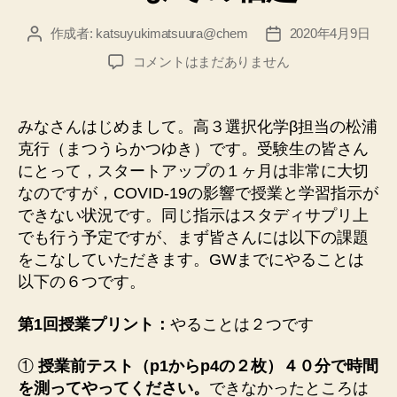
ー
作成者:
katsuyukimatsuura@chem
2020年4月9日
投
投
稿
稿
5/7
コメントはまだありません
者
日
ま
で
の
みなさんはじめまして。高３選択化学β担当の松浦
宿
克行（まつうらかつゆき）です。受験生の皆さん
題
にとって，スタートアップの１ヶ月は非常に大切
へ
なのですが，COVID-19の影響で授業と学習指示が
の
できない状況です。同じ指示はスタディサプリ上
でも行う予定ですが、まず皆さんには以下の課題
をこなしていただきます。GWまでにやることは
以下の６つです。
第1回授業プリント：
やることは２つです
①
授業前テスト（p1からp4の２枚）４０分で時間
を測ってやってください。
できなかったところは