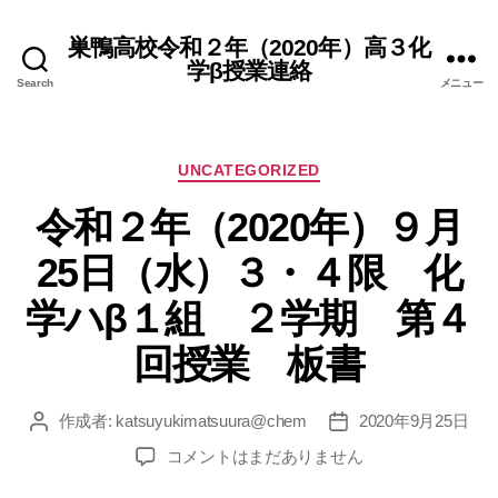
巣鴨高校令和２年（2020年）高３化
学β授業連絡
Search
メニュー
カ
UNCATEGORIZED
テ
令和２年（2020年）９月
ゴ
リ
25日（水）３・４限 化
ー
学ハβ１組 ２学期 第４
回授業 板書
作成者:
katsuyukimatsuura@chem
2020年9月25日
投
投
稿
稿
令
コメントはまだありません
者
日
和