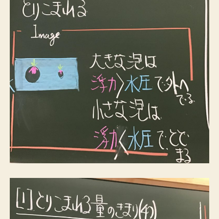
第
４
回
授
業
板
書
へ
の