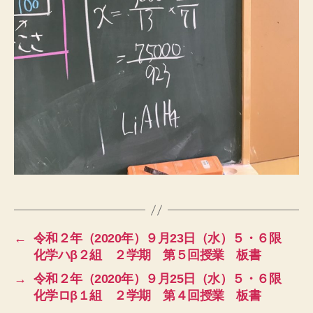
←
令和２年（2020年）９月23日（水）５・６限
化学ハβ２組 ２学期 第５回授業 板書
→
令和２年（2020年）９月25日（水）５・６限
化学ロβ１組 ２学期 第４回授業 板書