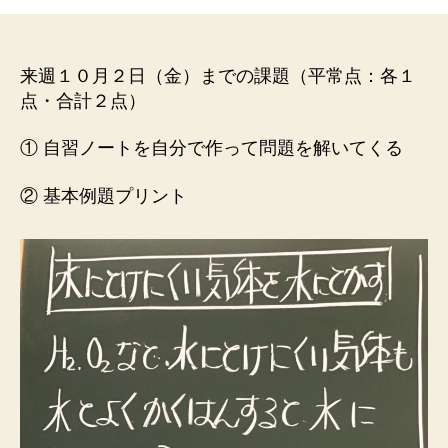
２
年
（2020
年）
来週１０月２日（金）までの課題（平常点：各１
９
点・合計２点）
月
25
① 自習ノートを自分で作って問題を解いてくる
日
（水）
② 基本例題プリント
３・
４
限
化
学
ハ
β
１
組
２
学
期