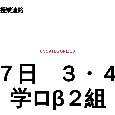
β授業連絡
カ
UNCATEGORIZED
テ
ゴ
７日 ３・
リ
ー
学ロβ２組