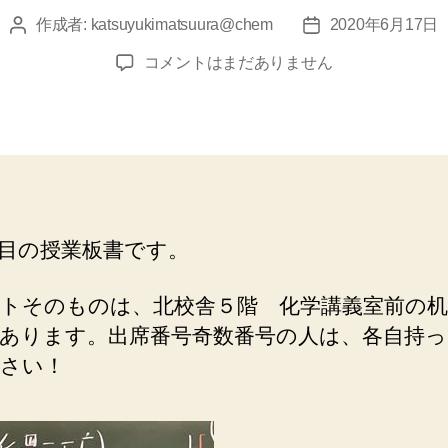
作成者:
katsuyukimatsuura@chem
2020年6月17日
投
投
稿
稿
６
コメントはまだありません
者
日
月
１
７
日
３・
４
限
目の授業板書です。
化
学
ロ
トそのものは、北校舎５階 化学講義室前の
β
あります。出席番号奇数番号の人は、各自持っ
２
さい！
組
へ
の