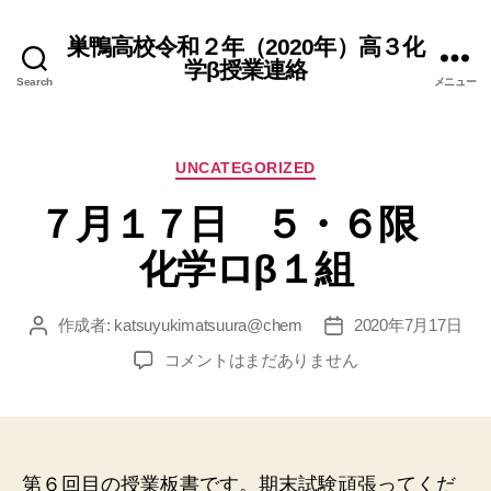
巣鴨高校令和２年（2020年）高３化
学β授業連絡
Search
メニュー
カ
UNCATEGORIZED
テ
７月１７日 ５・６限
ゴ
リ
化学ロβ１組
ー
作成者:
katsuyukimatsuura@chem
2020年7月17日
投
投
稿
稿
７
コメントはまだありません
者
日
月
１
７
日
５・
第６回目の授業板書です。期末試験頑張ってくだ