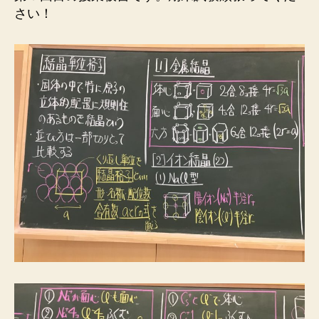
６
さい！
限
化
学
ロ
β
１
組
へ
の