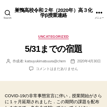
巣鴨高校令和２年（2020年）高３化
学β授業連絡
Search
メニュー
カ
UNCATEGORIZED
テ
5/31までの宿題
ゴ
リ
ー
作成者:
katsuyukimatsuura@chem
2020年4月30日
投
投
稿
稿
5/31
コメントはまだありません
者
日
ま
で
の
宿
題
COVID-19の非常事態宣言に伴い，授業開始がさら
へ
に１ヶ月延期されました．この期間の課題を配布
の